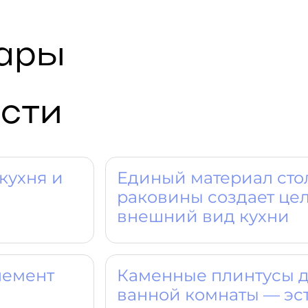
вары
сти
кухня и
Единый материал ст
раковины создает це
внешний вид кухни
лемент
Каменные плинтусы д
ванной комнаты — эс