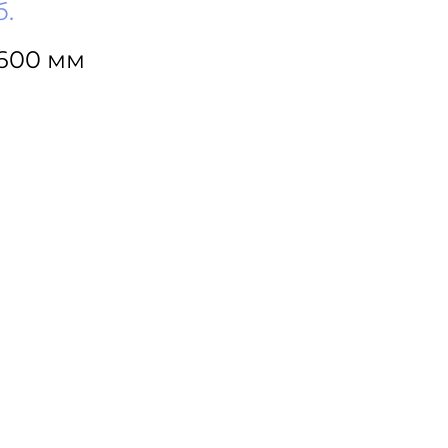
б.
600 мм