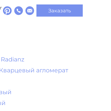
г
Заказать
Radianz
Кварцевый агломерат
евый
ый