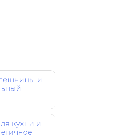
олешницы и
льный
ля кухни и
тетичное