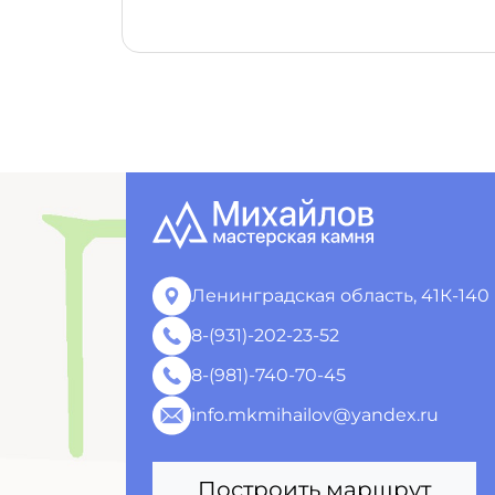
Ленинградская область, 41К-140
8-(931)-202-23-52
8-(981)-740-70-45
info.mkmihailov@yandex.ru
Построить маршрут