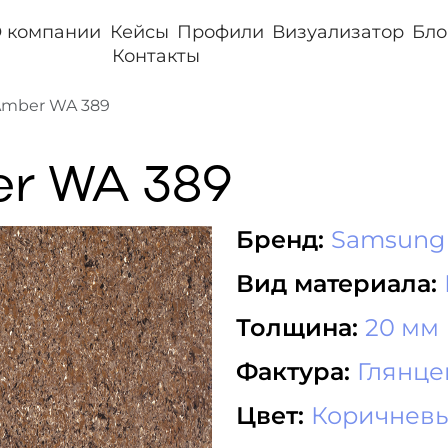
 компании
Кейсы
Профили
Визуализатор
Бло
Контакты
 Amber WA 389
er WA 389
Бренд:
Samsung 
Вид материала:
Толщина:
20 мм
Фактура:
Глянц
Цвет:
Коричнев