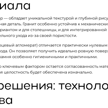
риала
 — обладает уникальной текстурой и глубиной рису
ная деталь. Гранит особенно устойчив к механичес
ариантом и для столешницы, и для интегрированной
ельного ухода из‑за своей пористости.
рцевый агломерат) отличается практически нулевы
хода. Он позволяет получить идеально ровную поверх
 камня особенно гигиеничными и практичными.
о ключевым фактором остается согласованность мат
я целостность будет обеспечена изначально.
ешения: техноло
ва