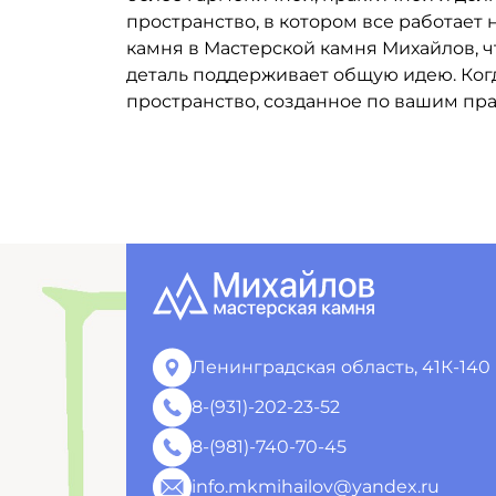
пространство, в котором все работает
камня в Мастерской камня Михайлов, чт
деталь поддерживает общую идею. Когд
пространство, созданное по вашим пр
Ленинградская область, 41К-140
8-(931)-202-23-52
8-(981)-740-70-45
info.mkmihailov@yandex.ru