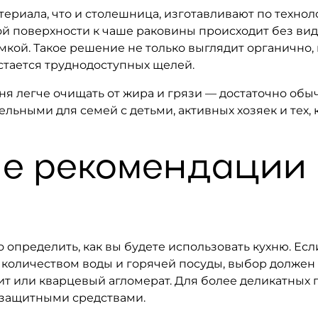
ериала, что и столешница, изготавливают по техно
ной поверхности к чаше раковины происходит без ви
кой. Такое решение не только выглядит органично, н
остается труднодоступных щелей.
я легче очищать от жира и грязи — достаточно обы
ельными для семей с детьми, активных хозяек и тех,
е рекомендации
о определить, как вы будете использовать кухню. Ес
м количеством воды и горячей посуды, выбор должен
ит или кварцевый агломерат. Для более деликатных п
 защитными средствами.