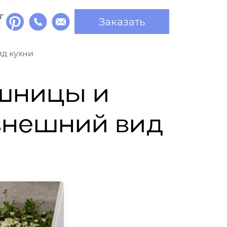
г
Заказать
д кухни
шницы и
внешний вид