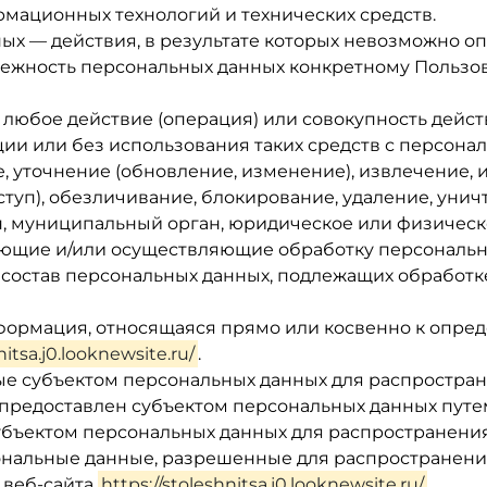
мационных технологий и технических средств.
ых — действия, в результате которых невозможно о
жность персональных данных конкретному Пользов
 любое действие (операция) или совокупность дейс
ии или без использования таких средств с персонал
, уточнение (обновление, изменение), извлечение, 
ступ), обезличивание, блокирование, удаление, уни
н, муниципальный орган, юридическое или физическ
ующие и/или осуществляющие обработку персональн
 состав персональных данных, подлежащих обработк
нформация, относящаяся прямо или косвенно к опр
nitsa.j0.looknewsite.ru/
.
ые субъектом персональных данных для распростран
 предоставлен субъектом персональных данных путем
бъектом персональных данных для распространени
ональные данные, разрешенные для распространения
 веб-сайта
https://stoleshnitsa.j0.looknewsite.ru/
.