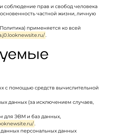
ти соблюдение прав и свобод человека
косновенность частной жизни, личную
 Политика) применяется ко всей
a.j0.looknewsite.ru/
.
зуемые
ных с помощью средств вычислительной
ых данных (за исключением случаев,
м для ЭВМ и баз данных,
looknewsite.ru/
.
х данных персональных данных