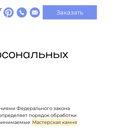
г
Заказать
рсональных
аниями Федерального закона
и определяет порядок обработки
дпринимаемые
Мастерская камня