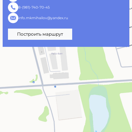
8-(981)-740-70-45
info.mkmihailov@yandex.ru
Построить маршрут