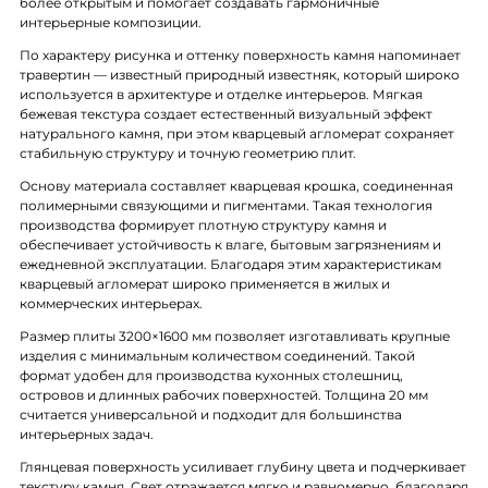
более открытым и помогает создавать гармоничные
интерьерные композиции.
По характеру рисунка и оттенку поверхность камня напоминает
травертин — известный природный известняк, который широко
используется в архитектуре и отделке интерьеров. Мягкая
бежeвая текстура создает естественный визуальный эффект
натурального камня, при этом кварцевый агломерат сохраняет
стабильную структуру и точную геометрию плит.
Основу материала составляет кварцевая крошка, соединенная
полимерными связующими и пигментами. Такая технология
производства формирует плотную структуру камня и
обеспечивает устойчивость к влаге, бытовым загрязнениям и
ежедневной эксплуатации. Благодаря этим характеристикам
кварцевый агломерат широко применяется в жилых и
коммерческих интерьерах.
Размер плиты 3200×1600 мм позволяет изготавливать крупные
изделия с минимальным количеством соединений. Такой
формат удобен для производства кухонных столешниц,
островов и длинных рабочих поверхностей. Толщина 20 мм
считается универсальной и подходит для большинства
интерьерных задач.
Глянцевая поверхность усиливает глубину цвета и подчеркивает
текстуру камня. Свет отражается мягко и равномерно, благодаря