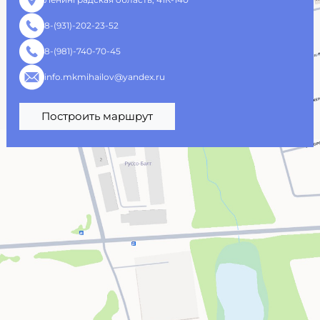
8-(931)-202-23-52
8-(981)-740-70-45
info.mkmihailov@yandex.ru
Построить маршрут