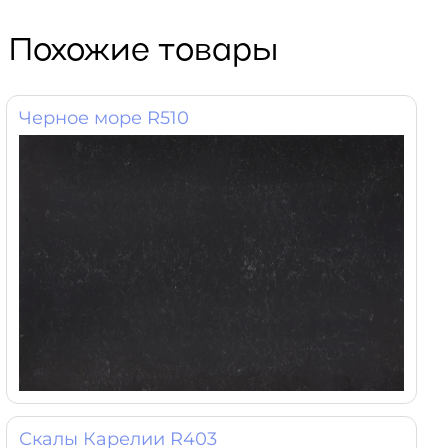
Похожие товары
Черное море R510
Скалы Карелии R403