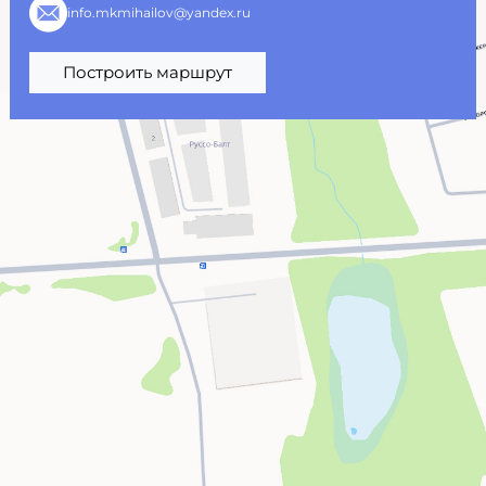
info.mkmihailov@yandex.ru
Построить маршрут