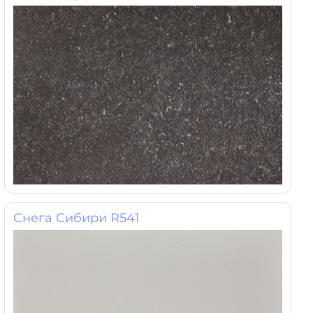
Снега Сибири R541