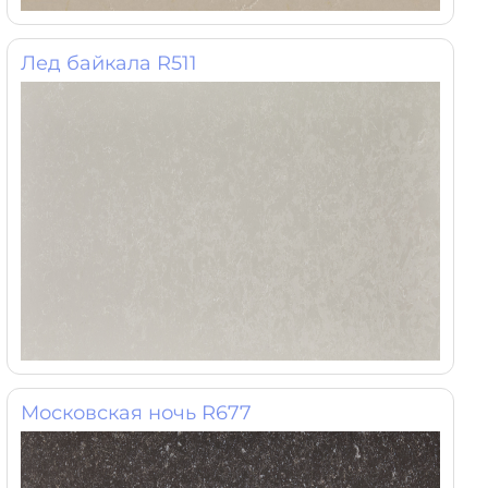
Лед байкала R511
Московская ночь R677