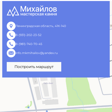
Ленинградская область, 41К-140
8-(931)-202-23-52
8-(981)-740-70-45
info.mkmihailov@yandex.ru
Построить маршрут