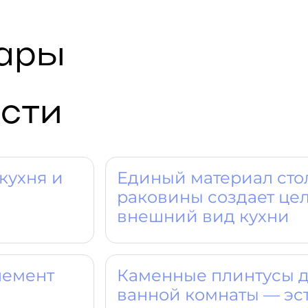
вары
сти
кухня и
Единый материал ст
раковины создает це
внешний вид кухни
лемент
Каменные плинтусы д
ванной комнаты — эс