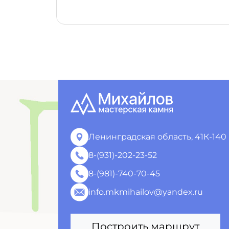
Ленинградская область, 41К-140
8-(931)-202-23-52
8-(981)-740-70-45
info.mkmihailov@yandex.ru
Построить маршрут