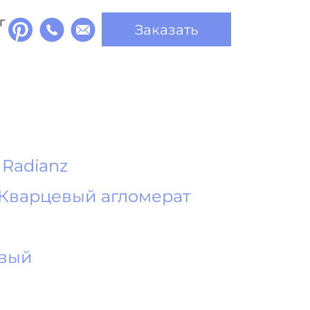
г
Заказать
Radianz
Кварцевый агломерат
евый