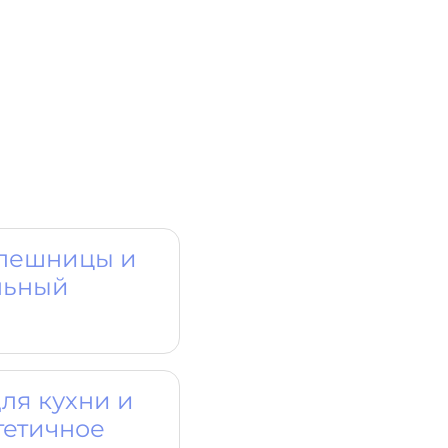
олешницы и
льный
ля кухни и
тетичное