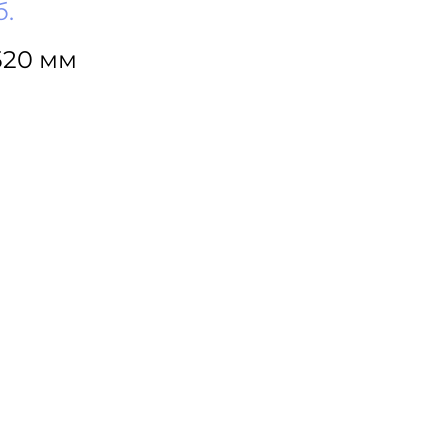
б.
520 мм