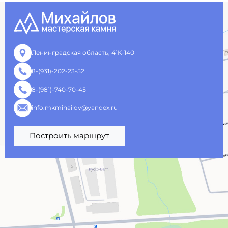
Ленинградская область, 41К-140
8-(931)-202-23-52
8-(981)-740-70-45
info.mkmihailov@yandex.ru
Построить маршрут