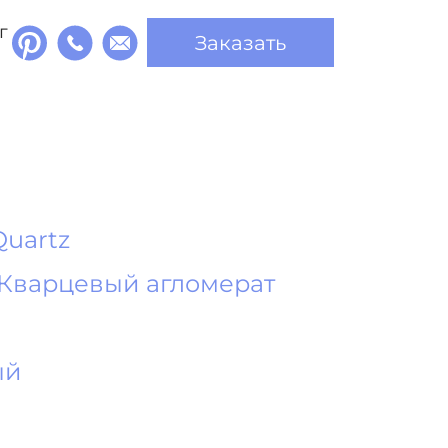
г
Заказать
Quartz
Кварцевый агломерат
ый