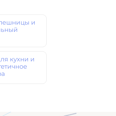
олешницы и
льный
ля кухни и
тетичное
ра