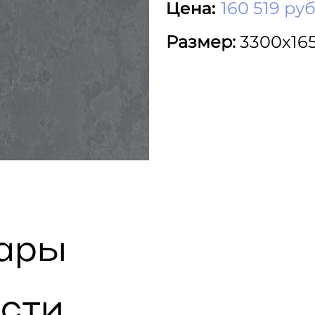
Цена:
160 519 руб
Размер:
3300х16
вары
сти