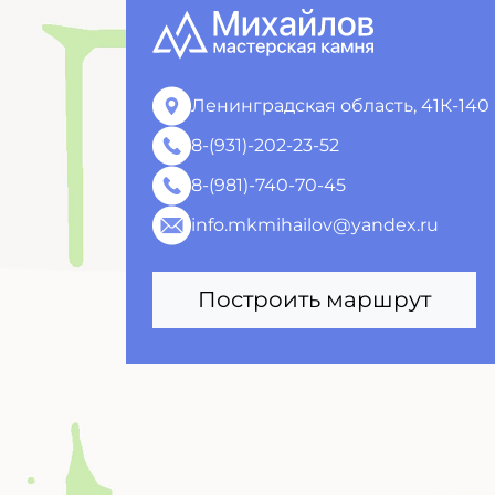
Ленинградская область, 41К-140
8-(931)-202-23-52
8-(981)-740-70-45
info.mkmihailov@yandex.ru
Построить маршрут