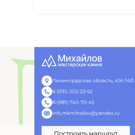
Ленинградская область, 41К-140
8-(931)-202-23-52
8-(981)-740-70-45
info.mkmihailov@yandex.ru
Построить маршрут