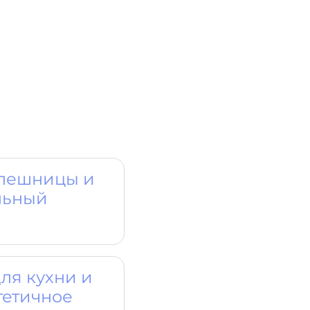
олешницы и
льный
ля кухни и
тетичное