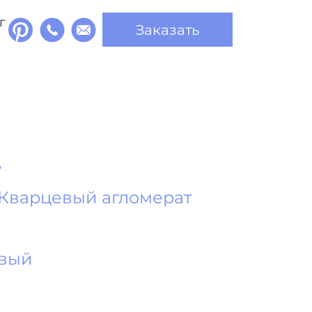
г
Заказать
e
Кварцевый агломерат
евый