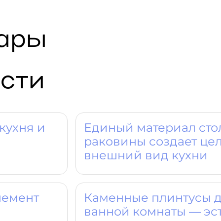
вары
сти
кухня и
Единый материал ст
раковины создает це
внешний вид кухни
лемент
Каменные плинтусы д
ванной комнаты — эс