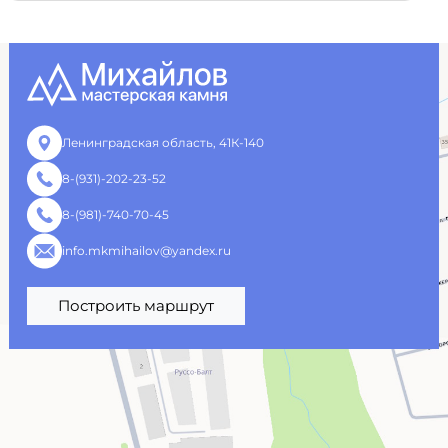
Ленинградская область, 41К-140
8-(931)-202-23-52
8-(981)-740-70-45
info.mkmihailov@yandex.ru
Построить маршрут