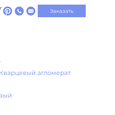
г
Заказать
e
Кварцевый агломерат
евый