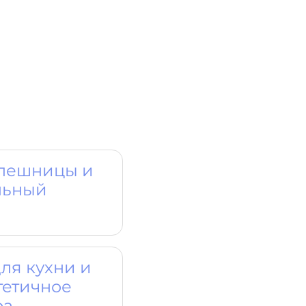
олешницы и
льный
ля кухни и
тетичное
ра