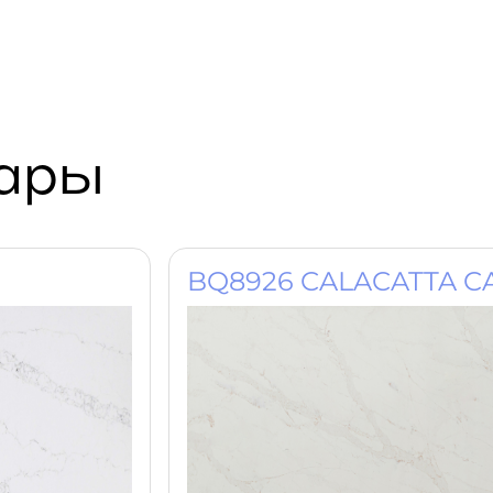
вары
BQ8926 CALACATTA CA