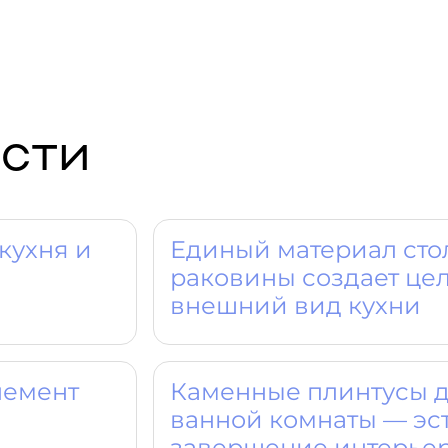
сти
кухня и
Единый материал ст
раковины создает це
внешний вид кухни
лемент
Каменные плинтусы д
ванной комнаты — эс
завершение интерье