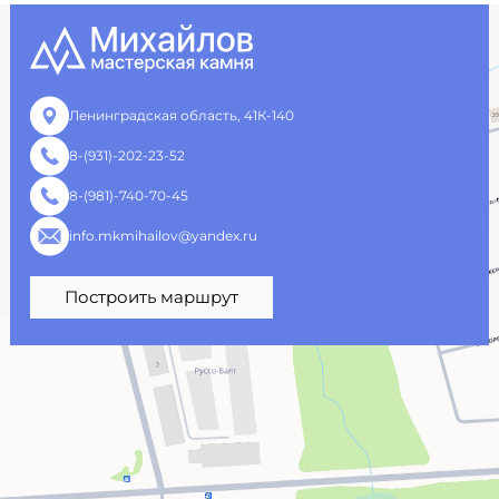
Ленинградская область, 41К-140
8-(931)-202-23-52
8-(981)-740-70-45
info.mkmihailov@yandex.ru
Построить маршрут