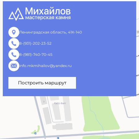
Ленинградская область, 41К-140
8-(931)-202-23-52
8-(981)-740-70-45
info.mkmihailov@yandex.ru
Построить маршрут