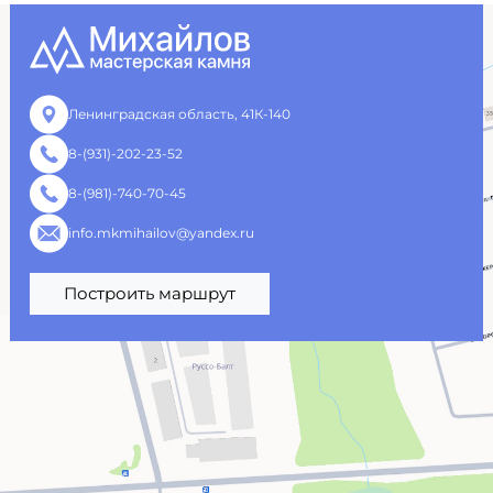
Ленинградская область, 41К-140
8-(931)-202-23-52
8-(981)-740-70-45
info.mkmihailov@yandex.ru
Построить маршрут