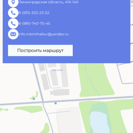
Ленинградская область, 41К-140
8-(931)-202-23-52
8-(981)-740-70-45
info.mkmihailov@yandex.ru
Построить маршрут