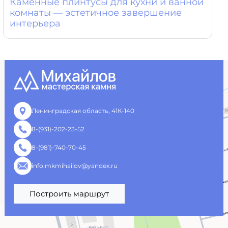
Каменные плинтусы для кухни и ванной
комнаты — эстетичное завершение
интерьера
Ленинградская область, 41К-140
8-(931)-202-23-52
8-(981)-740-70-45
info.mkmihailov@yandex.ru
Построить маршрут