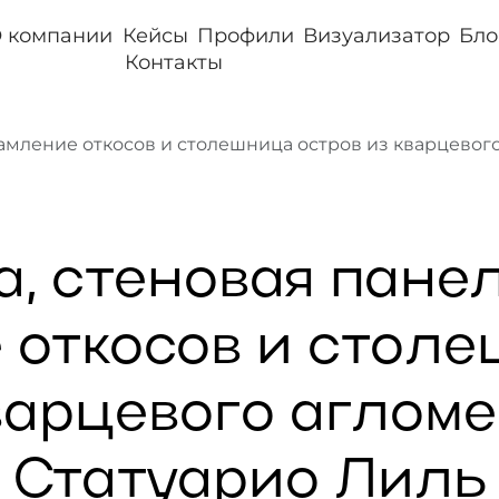
 компании
Кейсы
Профили
Визуализатор
Бло
Контакты
амление откосов и столешница остров из кварцевого
, стеновая панел
 откосов и стол
варцевого аглом
 Статуарио Лиль