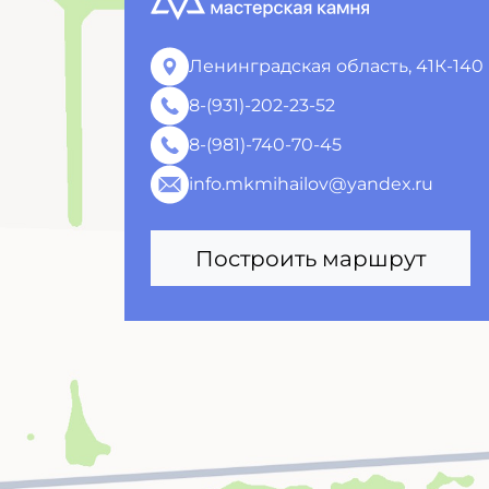
Ленинградская область, 41К-140
8-(931)-202-23-52
8-(981)-740-70-45
info.mkmihailov@yandex.ru
Построить маршрут