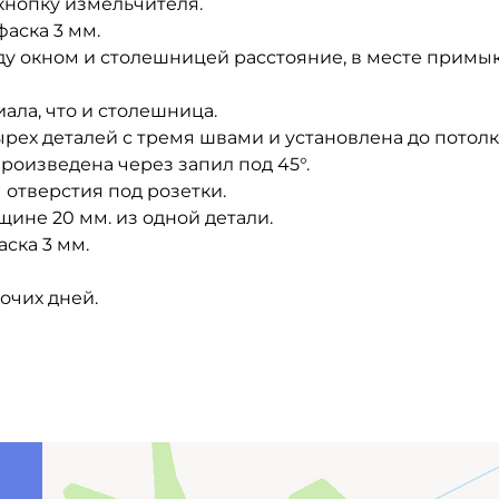
кнопку измельчителя.
аска 3 мм.
у окном и столешницей расстояние, в месте примык
ала, что и столешница.
рех деталей с тремя швами и установлена до потолк
роизведена через запил под 45°.
 отверстия под розетки.
ине 20 мм. из одной детали.
ска 3 мм.
очих дней.