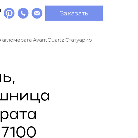
г
Заказать
 агломерата AvantQuartz Статуарио
ь,
ешница
ерата
 7100