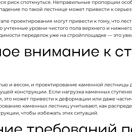
ся риск споткнуться. Неправильные пропорции осо
 падение по такой лестнице может привести к серье
тапе проектирования могут привести к тому, что лес
о учтенные уровни чистого пола верхнего и нижнего
имости переделок уже на стройплощадке — это увел
ое внимание к ст
тью и весом, и проектирование каменной лестницы 
ущей конструкции. Если нагрузка каменных ступен
, это может привести к деформации или даже част
рованию каменных лестниц учитывают, как распредел
рукции, чтобы избежать этих ситуаций.
ие требований п