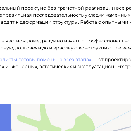
льный проект, но без грамотной реализации все рас
неправильная последовательность укладки каменных
иводят к деформации структуры. Работа с опытным
 в частном доме, разумно начать с профессионально
пасную, долговечную и красивую конструкцию, где к
листы готовы помочь на всех этапах
— от проектиро
ех инженерных, эстетических и эксплуатационных т