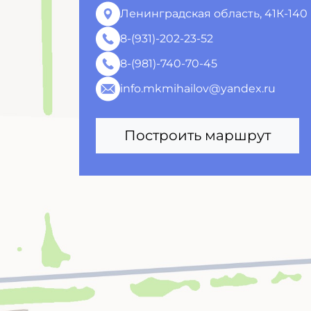
Ленинградская область, 41К-140
8-(931)-202-23-52
8-(981)-740-70-45
info.mkmihailov@yandex.ru
Построить маршрут