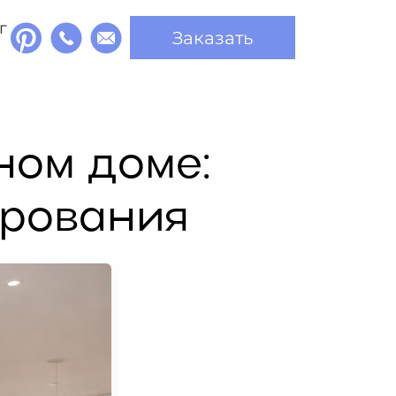
г
Заказать
ном доме:
ирования